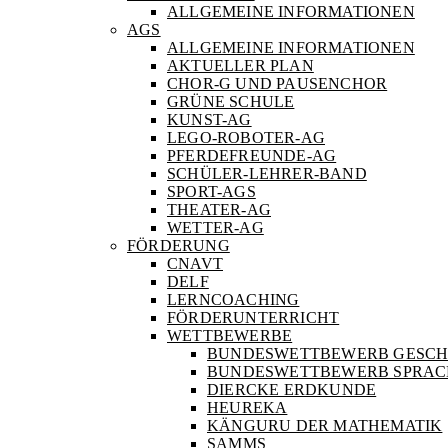
ALLGEMEINE INFORMATIONEN
AGS
ALLGEMEINE INFORMATIONEN
AKTUELLER PLAN
CHOR-G UND PAUSENCHOR
GRÜNE SCHULE
KUNST-AG
LEGO-ROBOTER-AG
PFERDEFREUNDE-AG
SCHÜLER-LEHRER-BAND
SPORT-AGS
THEATER-AG
WETTER-AG
FÖRDERUNG
CNAVT
DELF
LERNCOACHING
FÖRDERUNTERRICHT
WETTBEWERBE
BUNDESWETTBEWERB GESCH
BUNDESWETTBEWERB SPRA
DIERCKE ERDKUNDE
HEUREKA
KÄNGURU DER MATHEMATIK
SAMMS