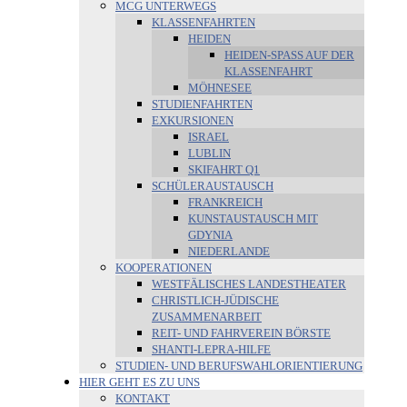
MCG UNTERWEGS
KLASSENFAHRTEN
HEIDEN
HEIDEN-SPASS AUF DER K
LASSENFAHRT
MÖHNESEE
STUDIENFAHRTEN
EXKURSIONEN
ISRAEL
LUBLIN
SKIFAHRT Q1
SCHÜLERAUSTAUSCH
FRANKREICH
KUNSTAUSTAUSCH MIT
GDYNIA
NIEDERLANDE
KOOPERATIONEN
WESTFÄLISCHES LANDESTHEATER
CHRISTLICH-JÜDISCHE
ZUSAMMENARBEIT
REIT- UND FAHRVEREIN BÖRSTE
SHANTI-LEPRA-HILFE
STUDIEN- UND BERUFSWAHLORIENTIERUNG
HIER GEHT ES ZU UNS
KONTAKT