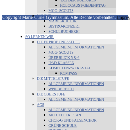
TAG DER KULTUREN
HOLOCAUST-GEDENKTAG
MCG- SCOUTS
KULTUR
Copyright Marie-Curie-Gymnasium. Alle Rechte vorbehalten.
Impres
MARIE-KULTUR
BISTRO-KONZERT
SCHULBÜCHEREI
SO LERNEN WIR
DIE ERPROBUNGSSTUFE
ALLGEMEINE INFORMATIONEN
MCG- SCOUTS
ÜBERBLICK 5 & 6
IPAD-KLASSEN
KOMPETENZWERKSTATT
KOMPASS
DIE MITTELSTUFE
ALLGEMEINE INFORMATIONEN
WPII-BEREICH
DIE OBERSTUFE
ALLGEMEINE INFORMATIONEN
AGS
ALLGEMEINE INFORMATIONEN
AKTUELLER PLAN
CHOR-G UND PAUSENCHOR
GRÜNE SCHULE