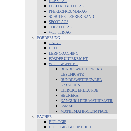
KUNST-AG
LEGO-ROBOTER-AG
PFERDEFREUNDE-AG
SCHÜLER-LEHRER-BAND
SPORT-AGS
THEATER-AG
WETTER-AG
FÖRDERUNG
CNAVT
DELF
LERNCOACHING
FÖRDERUNTERRICHT
WETTBEWERBE
BUNDESWETTBEWERB
GESCHICHTE
BUNDESWETTBEWERB
SPRACHEN
DIERCKE ERDKUNDE
HEUREKA
KÄNGURU DER MATHEMATIK
SAMMS
MATHEMATIK-OLYMPIADE
FÄCHER
BIOLOGIE
BIOLOGIE/ GESUNDHEIT